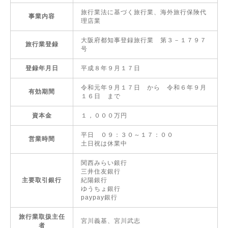
旅行業法に基づく旅行業、海外旅行保険代
事業内容
理店業
大阪府都知事登録旅行業 第３－１７９７
旅行業登録
号
登録年月日
平成８年９月１７日
令和元年９月１７日 から 令和６年９月
有効期間
１６日 まで
資本金
１，０００万円
平日 ０９：３０～１７：００
営業時間
土日祝は休業中
関西みらい銀行
三井住友銀行
主要取引銀行
紀陽銀行
ゆうちょ銀行
paypay銀行
旅行業取扱主任
宮川義基、宮川武志
者